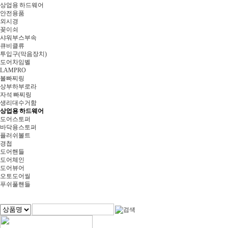
상업용 하드웨어
안전용품
외시경
꽂이쇠
샤워부스부속
큐비클류
투입구(막음장치)
도어차임벨
LAMPRO
볼빠찌링
상부하부로라
자석 빠찌링
생리대수거함
상업용 하드웨어
도어스토퍼
바닥용스토퍼
플러쉬볼트
경첩
도어핸들
도어체인
도어뷰어
오토도어씰
푸쉬풀핸들