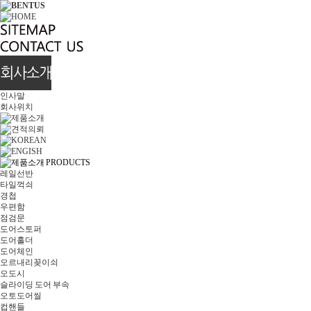
인사말
회사위치
레일선반
타일꺽쇠
경첩
우편함
점검문
도어스토퍼
도어홀더
도어체인
오르내리꽂이쇠
오도시
슬라이딩 도어 부속
오토도어씰
컵핸들