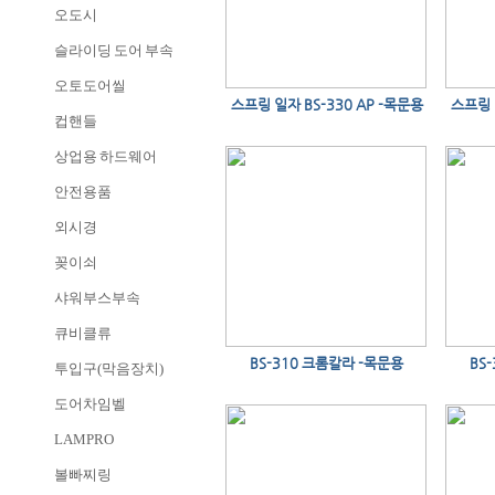
오도시
슬라이딩 도어 부속
오토도어씰
스프링 일자 BS-330 AP -목문용
스프링 
컵핸들
상업용 하드웨어
안전용품
외시경
꽂이쇠
샤워부스부속
큐비클류
BS-310 크롬칼라 -목문용
BS
투입구(막음장치)
도어차임벨
LAMPRO
볼빠찌링