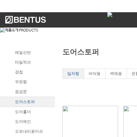
도어스토퍼
레일선반
타일꺽쇠
경첩
일자형
바닥용
벽체용
문
우편함
점검문
도어스토퍼
도어홀더
도어체인
오르내리꽂이쇠