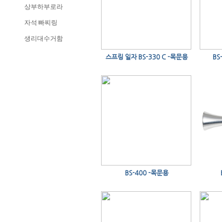
상부하부로라
자석 빠찌링
생리대수거함
스프링 일자 BS-330 C -목문용
BS
BS-400 -목문용