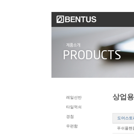
상업용
레일선반
타일꺽쇠
경첩
도어스토
우편함
푸쉬풀핸