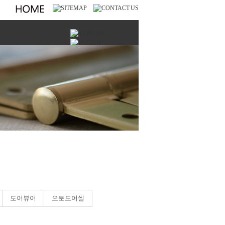
도어뷰어
오토도어씰