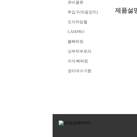
큐비클류
제품설
투입구(막음장치)
도어차임벨
LAMPRO
볼빠찌링
상부하부로라
자석 빠찌링
생리대수거함