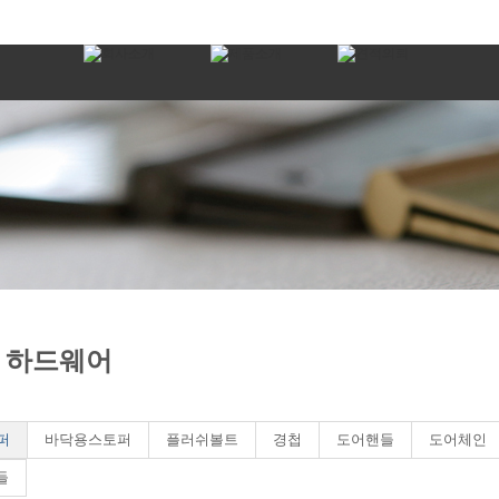
 하드웨어
퍼
바닥용스토퍼
플러쉬볼트
경첩
도어핸들
도어체인
들