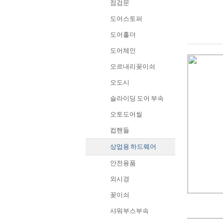
점검문
도어스토퍼
도어홀더
도어체인
오르내리꽂이쇠
오도시
슬라이딩 도어 부속
오토도어씰
컵핸들
상업용 하드웨어
안전용품
외시경
꽂이쇠
샤워부스부속