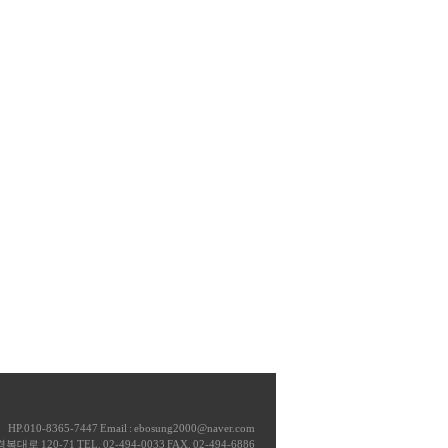
HP.010-8365-7447 Email : ebosung2000@naver.com
120-71 TEL. 02-494-0033 FAX. 02-494-6886