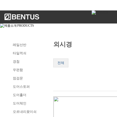
외시경
레일선반
타일꺽쇠
경첩
전체
우편함
점검문
도어스토퍼
도어홀더
도어체인
오르내리꽂이쇠