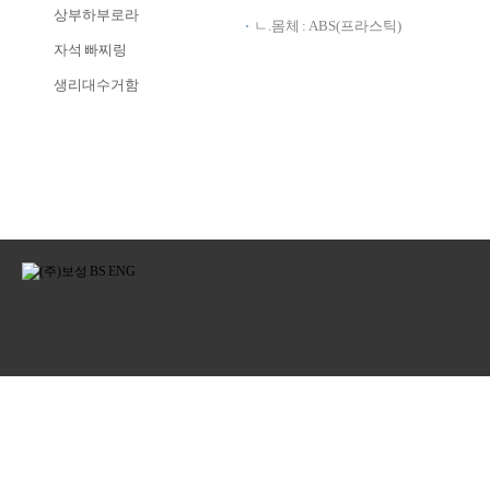
상부하부로라
ㄴ.몸체 : ABS(프라스틱)
자석 빠찌링
생리대수거함