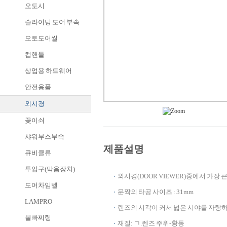
오도시
슬라이딩 도어 부속
오토도어씰
컵핸들
상업용 하드웨어
안전용품
외시경
꽂이쇠
샤워부스부속
제품설명
큐비클류
투입구(막음장치)
외시경(DOOR VIEWER)중에서 가장 
도어차임벨
문짝의 타공 사이즈 : 31mm
LAMPRO
렌즈의 시각이 커서 넓은 시야를 자랑하
볼빠찌링
재질: ㄱ.렌즈 주위-황동