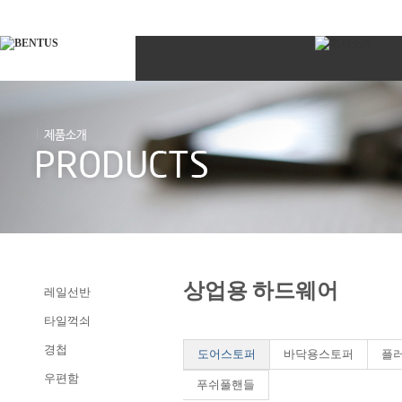
상업용 하드웨어
레일선반
타일꺽쇠
경첩
도어스토퍼
바닥용스토퍼
플
우편함
푸쉬풀핸들