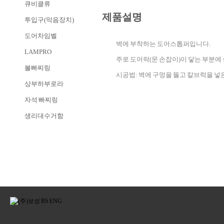
큐비클류
제품설명
투입구(막음장치)
도어차임벨
벽에 부착하는 도어스톱퍼입니다.
LAMPRO
주로 도어락(문 손잡이)이 닿는 부분에
볼빠찌링
시공법: 벽에 구멍을 뚫고 칼브럭을 넣
상부하부로라
자석 빠찌링
생리대수거함