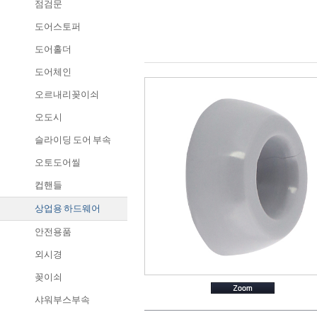
점검문
도어스토퍼
도어홀더
도어체인
오르내리꽂이쇠
오도시
슬라이딩 도어 부속
오토도어씰
컵핸들
상업용 하드웨어
안전용품
외시경
꽂이쇠
샤워부스부속